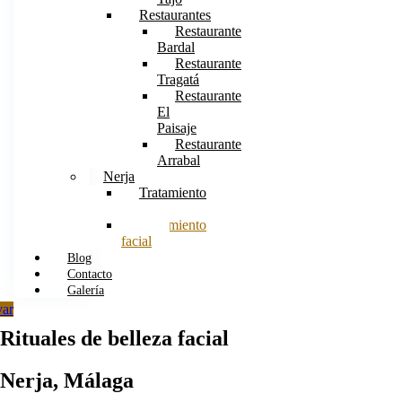
Restaurantes
Restaurante
Bardal
Restaurante
Tragatá
Restaurante
El
Paisaje
Restaurante
Arrabal
Nerja
Tratamiento
corporal
Tratamiento
facial
Blog
Contacto
Galería
var
Rituales de belleza facial
Nerja, Málaga