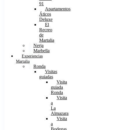
91
Apartamentos
Áticos
Deluxe
El
Recreo
de
Martalia
Nerja
Marbella
Experiencias
Martalia
Ronda
Visitas
guiadas
Visita
guiada
Ronda
Visita
a
La
Almazara
Visita
a
Bodegas