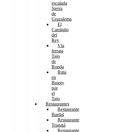
escalada
Sierra
de
Grazalema
El
Caminito
del
Rey
Vía
ferrata
Tajo
de
Ronda
Ruta
en
Buggy
por
el
Tajo
Restaurantes
Restaurante
Bardal
Restaurante
Tragatá
Restaurante