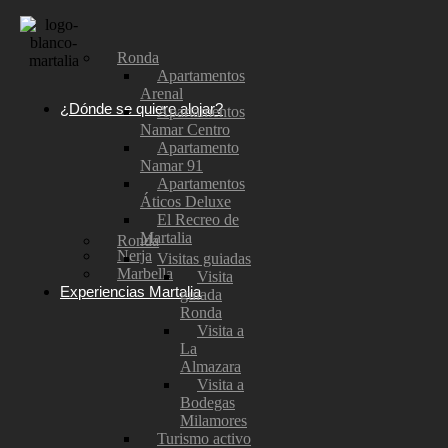
Ronda
Apartamentos
Arenal
¿Dónde se quiere alojar?
Apartamentos
Namar Centro
Apartamento
Namar 91
Apartamentos
Áticos Deluxe
El Recreo de
Martalia
Ronda
Nerja
Visitas guiadas
Marbella
Visita
Experiencias Martalia
guiada
Ronda
Visita a
La
Almazara
Visita a
Bodegas
Milamores
Turismo activo