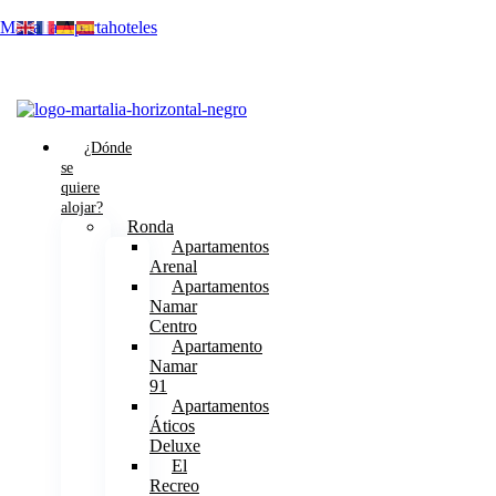
Martalia Apartahoteles
¿Dónde
se
quiere
alojar?
Ronda
Apartamentos
Arenal
Apartamentos
Namar
Centro
Apartamento
Namar
91
Apartamentos
Áticos
Deluxe
El
Recreo