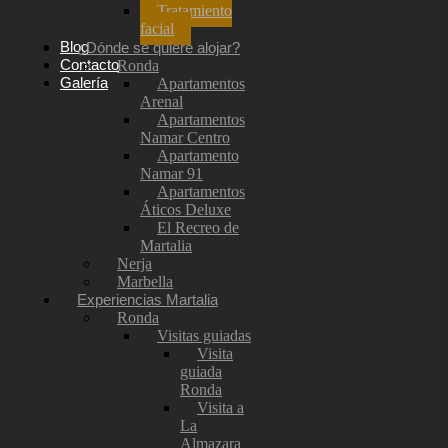
Tratamiento
facial
Blog
¿Dónde se quiere alojar?
Contacto
Ronda
Galería
Apartamentos
Arenal
Apartamentos
Namar Centro
Apartamento
Namar 91
Apartamentos
Áticos Deluxe
El Recreo de
Martalia
Nerja
Marbella
Experiencias Martalia
Ronda
Visitas guiadas
Visita
guiada
Ronda
Visita a
La
Almazara