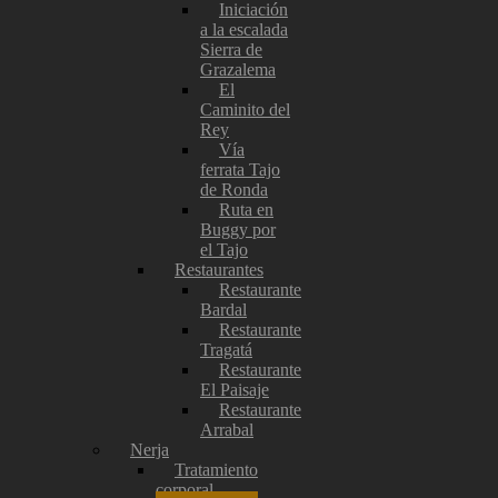
Iniciación
a la escalada
Sierra de
Grazalema
El
Caminito del
Rey
Vía
ferrata Tajo
de Ronda
Ruta en
Buggy por
el Tajo
Restaurantes
Restaurante
Bardal
Restaurante
Tragatá
Restaurante
El Paisaje
Restaurante
Arrabal
Nerja
Tratamiento
corporal