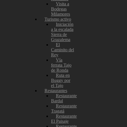
Visita a
Bodegas
Milamores
Turismo activo
Iniciación
a la escalada
Sierra de
Grazalema
El
Caminito del
Rey
Vía
ferrata Tajo
de Ronda
Ruta en
Buggy por
el Tajo
Restaurantes
Restaurante
Bardal
Restaurante
Tragatá
Restaurante
El Paisaje
Restaurante