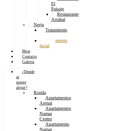
El
Paisaje
Restaurante
Arrabal
Nerja
Tratamiento
corporal
Tratamiento
facial
Blog
Contacto
Galería
¿Dónde
se
quiere
alojar?
Ronda
Apartamentos
Arenal
Apartamentos
Namar
Centro
Apartamento
Namar