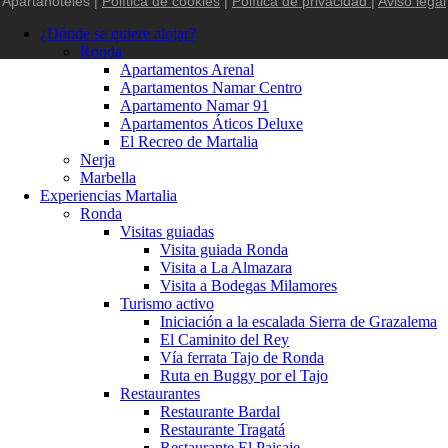
Apartahoteles |
Política de cookies
|
Política de privacidad
|
Aviso legal
¿Dónde se quiere alojar?
Ronda
Apartamentos Arenal
Apartamentos Namar Centro
Apartamento Namar 91
Apartamentos Áticos Deluxe
El Recreo de Martalia
Nerja
Marbella
Experiencias Martalia
Ronda
Visitas guiadas
Visita guiada Ronda
Visita a La Almazara
Visita a Bodegas Milamores
Turismo activo
Iniciación a la escalada Sierra de Grazalema
El Caminito del Rey
Vía ferrata Tajo de Ronda
Ruta en Buggy por el Tajo
Restaurantes
Restaurante Bardal
Restaurante Tragatá
Restaurante El Paisaje